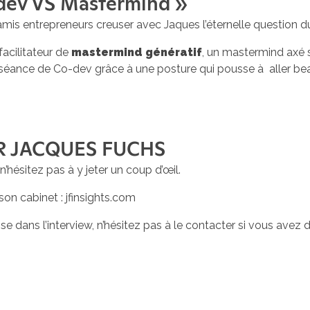
odev VS Mastermind »
es amis entrepreneurs creuser avec Jaques l’éternelle questio
facilitateur de
mastermind génératif
, un mastermind axé su
 séance de Co-dev grâce à une posture qui pousse à aller bea
R JACQUES FUCHS
 n’hésitez pas à y jeter un coup d’œil.
son cabinet : jfinsights.com
e dans l’interview, n’hésitez pas à le contacter si vous avez 