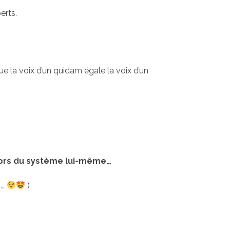
erts.
…
ue la voix d’un quidam égale la voix d’un
ehors du système lui-même…
 …
)