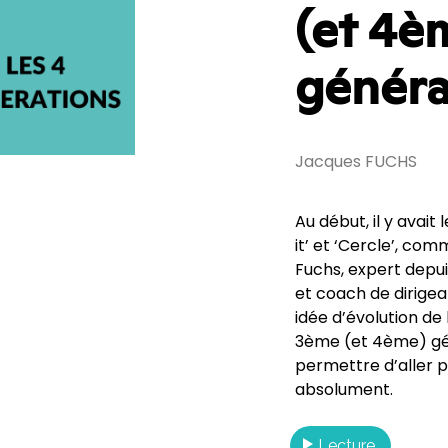
(et 4è
généra
Jacques FUCHS
Au début, il y avait
it’ et ‘Cercle’, com
Fuchs, expert depui
et coach de dirigea
idée d’évolution de 
3ème (et 4ème) gén
permettre d’aller pl
absolument.
Lecture