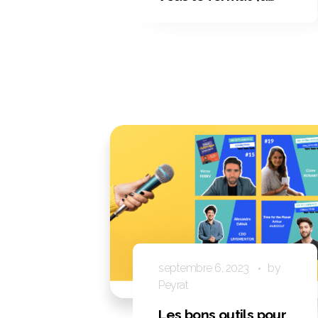
copier) de cette
incontournable
Méthode
septembre 6, 2023
by
Peyrat
Les bons outils pour