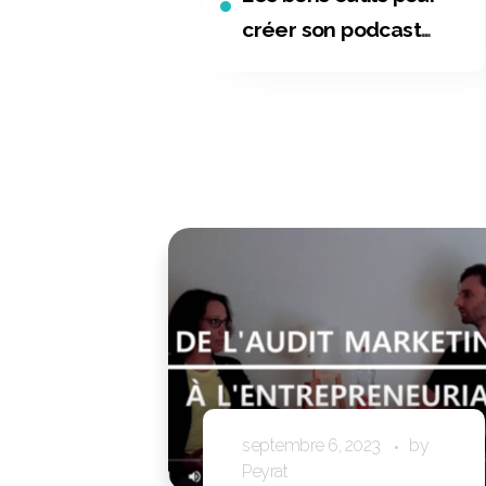
créer son podcast
sans se prendre la
tête
septembre 6, 2023
by
Peyrat