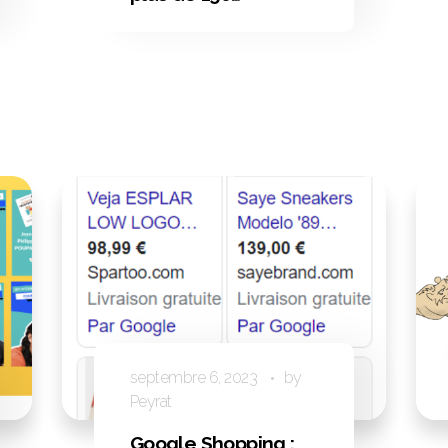
personnes peuvent
être efficaces !
Entrez dans le monde
du Forum Ouvert.
septembre 6, 2023
by
Peyrat
Google Shopping :