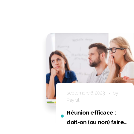
septembre 6, 2023
by
Peyrat
Réunion efficace :
doit-on (ou non) faire
jouer ses équipes ?