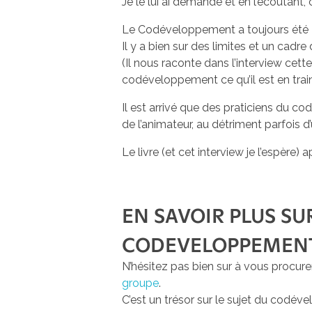
Je le lui ai demandé et en l’écoutant
Le Codéveloppement a toujours été
Il y a bien sur des limites et un cadre
(Il nous raconte dans l’interview cett
codéveloppement ce qu’il est en train 
Il est arrivé que des praticiens du 
de l’animateur, au détriment parfois 
Le livre (et cet interview je l’espère
EN SAVOIR PLUS S
CODEVELOPPEMEN
N’hésitez pas bien sur à vous procure
groupe
.
C’est un trésor sur le sujet du codév