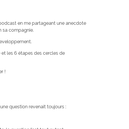
 le podcast en me partageant une anecdote
en sa compagnie.
developpement.
e et les 6 étapes des cercles de
r !
une question revenait toujours :