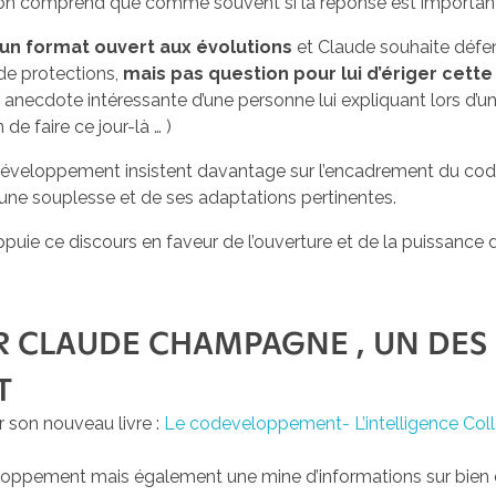
, on comprend que comme souvent si la réponse est importante,
un format ouvert aux évolutions
et Claude souhaite défen
 de protections,
mais pas question pour lui d’ériger cet
e anecdote intéressante d’une personne lui expliquant lors d’un
de faire ce jour-là … )
codéveloppement insistent davantage sur l’encadrement du co
d’une souplesse et de ses adaptations pertinentes.
) appuie ce discours en faveur de l’ouverture et de la puissance
UR CLAUDE CHAMPAGNE , UN DES
T
r son nouveau livre :
Le codeveloppement- L’intelligence Collec
eloppement mais également une mine d’informations sur bien d