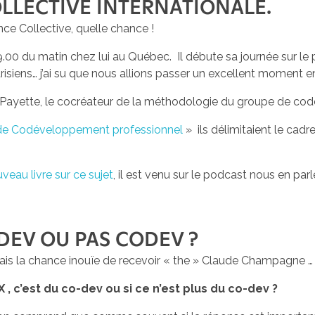
OLLECTIVE INTERNATIONALE.
ence Collective, quelle chance !
t 9.00 du matin chez lui au Québec. Il débute sa journée sur
isiens… j’ai su que nous allions passer un excellent moment 
Payette, le cocréateur de la méthodologie du groupe de co
e Codéveloppement professionnel
» ils délimitaient le cadr
veau livre sur ce sujet
, il est venu sur le podcast nous en parle
DEV OU PAS CODEV ?
avais la chance inouïe de recevoir « the » Claude Champagne … 
X , c’est du co-dev ou si ce n’est plus du co-dev ?