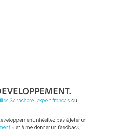
ODEVELOPPEMENT.
les Schacherer, expert français
du
odéveloppement, n’hésitez pas à jeter un
ement »
et à me donner un feedback,